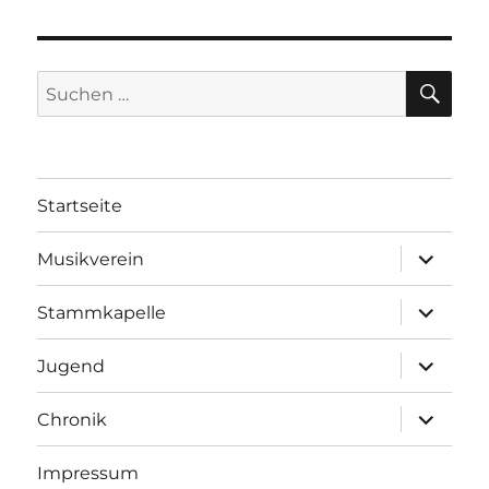
SU
Suchen
nach:
Startseite
Unterme
Musikverein
öffnen
Unterme
Stammkapelle
öffnen
Unterme
Jugend
öffnen
Unterme
Chronik
öffnen
Impressum