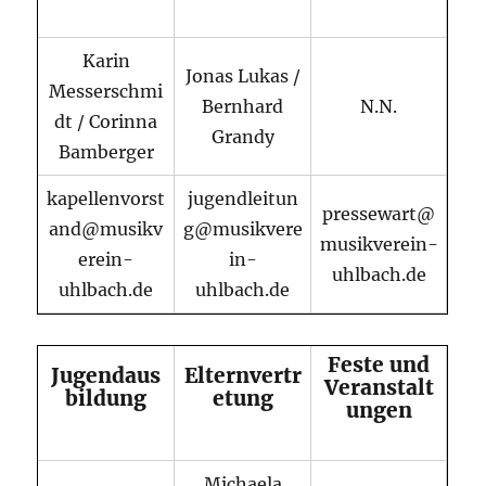
Karin
Jonas Lukas /
Messerschmi
Bernhard
N.N.
dt / Corinna
Grandy
Bamberger
kapellenvorst
jugendleitun
pressewart@
and@musikv
g@musikvere
musikverein-
erein-
in-
uhlbach.de
uhlbach.de
uhlbach.de
Feste und
Jugendaus
Elternvertr
Veranstalt
bildung
etung
ungen
Michaela