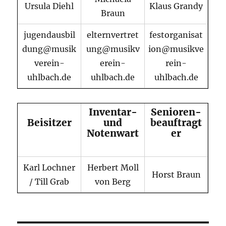
Ursula Diehl
Klaus Grandy
Braun
jugendausbil
elternvertret
festorganisat
dung@musik
ung@musikv
ion@musikve
verein-
erein-
rein-
uhlbach.de
uhlbach.de
uhlbach.de
Inventar-
Senioren-
Beisitzer
und
beauftragt
Notenwart
er
Karl Lochner
Herbert Moll
Horst Braun
/ Till Grab
von Berg