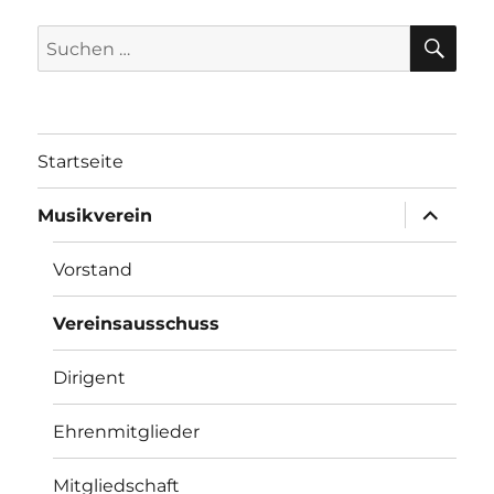
SU
Suchen
nach:
Startseite
Unterme
Musikverein
öffnen
Vorstand
Vereinsausschuss
Dirigent
Ehrenmitglieder
Mitgliedschaft