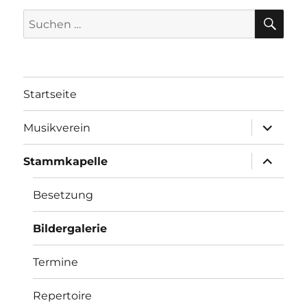
SU
Suchen
nach:
Startseite
Unterme
Musikverein
öffnen
Unterme
Stammkapelle
öffnen
Besetzung
Bildergalerie
Termine
Repertoire