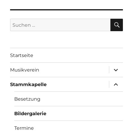
SU
Suchen
nach:
Startseite
Unterme
Musikverein
öffnen
Unterme
Stammkapelle
öffnen
Besetzung
Bildergalerie
Termine